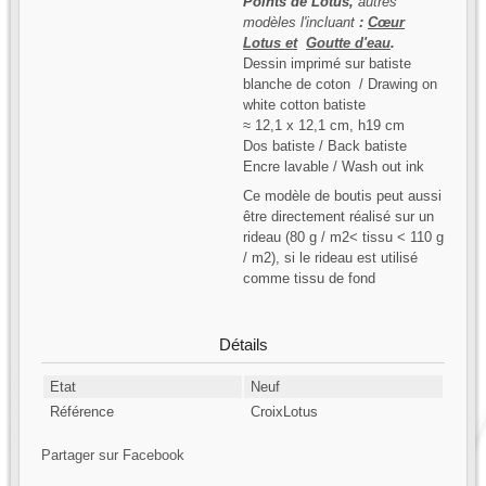
Points de Lotus
,
autres
modèles l'incluant
:
Cœur
Lotus et
Goutte d'eau
.
Dessin imprimé sur batiste
blanche de coton / Drawing on
white cotton batiste
≈ 12,1 x 12,1 cm, h19 cm
Dos batiste / Back batiste
Encre lavable / Wash out ink
Ce modèle de boutis peut aussi
être directement réalisé sur un
rideau (80 g / m2< tissu < 110 g
/ m2), si le rideau est utilisé
comme tissu de fond
Détails
Etat
Neuf
Référence
CroixLotus
Partager sur Facebook