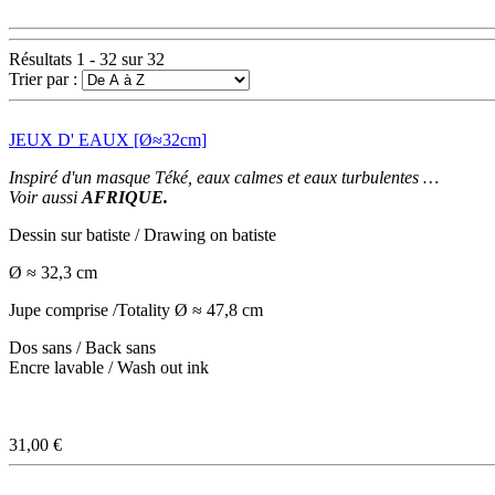
Résultats 1 - 32 sur 32
Trier par :
JEUX D' EAUX [Ø≈32cm]
Inspiré d'un masque Téké, eaux calmes et eaux turbulentes …
Voir aussi
AFRIQUE.
Dessin sur batiste / Drawing on batiste
Ø ≈ 32,3 cm
Jupe comprise /Totality Ø ≈ 47,8 cm
Dos sans / Back sans
Encre lavable / Wash out ink
31,00 €